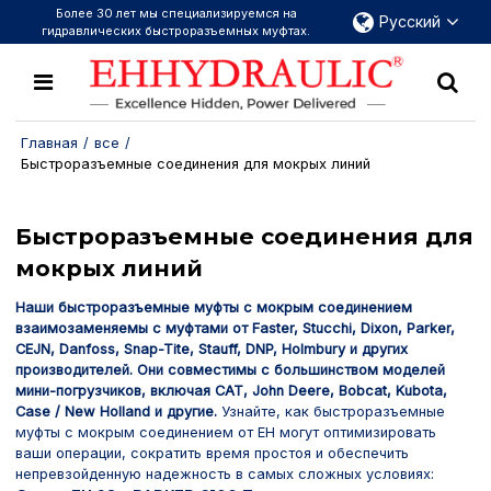
Более 30 лет мы специализируемся на
Русский
гидравлических быстроразъемных муфтах.
Главная
/
все
/
Быстроразъемные соединения для мокрых линий
Быстроразъемные соединения для
мокрых линий
Наши быстроразъемные муфты с мокрым соединением
взаимозаменяемы с муфтами от Faster, Stucchi, Dixon, Parker,
CEJN, Danfoss, Snap-Tite, Stauff, DNP, Holmbury и других
производителей. Они совместимы с большинством моделей
мини-погрузчиков, включая CAT, John Deere, Bobcat, Kubota,
Case / New Holland и другие.
Узнайте, как быстроразъемные
муфты с мокрым соединением от EH могут оптимизировать
ваши операции, сократить время простоя и обеспечить
непревзойденную надежность в самых сложных условиях: