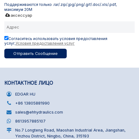
Поддерживаются только .rar/.zip/.jpg/.png/.gif/.doc/.xls/.pdf,
максимум 20M
аксессуар
Согласитесь использовать условия предоставления
услуг,
Условия предоставления услуг
Отправить Сообщение
КОНТАКТНОЕ ЛИЦО
EDGAR HU
+86 13805881990
sales@ehhydraulics.com
8613957885107
No.7 Longteng Road, Maoshan Industrial Area, Jiangshan,
Yinzhou District, Ningbo, China, 315193