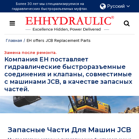
Более 30 лет мы специализируемся на
Русский
гидравлических быстроразъемных муфтах.
Главная
/
EH offers JCB Replacement Parts
Замена после ремонта.
Компания EH поставляет
гидравлические быстроразъемные
соединения и клапаны, совместимые
с машинами JCB, в качестве запасных
частей.
Запасные Части Для Машин JCB