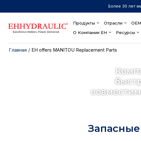
Более 30 лет м
Продукты
Отрасли
OEM
О Компании EH
Ресурсы
Главная
/
EH offers MANITOU Replacement Parts
Комп
быстр
совместим
Запасные