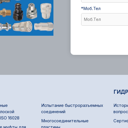
*
Моб.Тел
ГИД
ные
Испытание быстроразъемных
Истори
плоской
соединений
вопро
ISO 16028
Многосоединительные
Серти
е муфты для
пластины