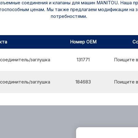
зъемные соединения и клапаны для машин MANITOU. Наша п
нтоспособным ценам. Мы также предлагаем модификации на з
потребностями.
кта
Номер OEM
Сс
соединитель/заглушка
131771
Поищите 
соединитель/заглушка
184683
Поищите 