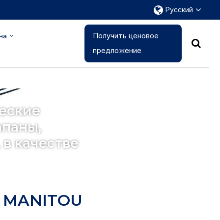
Русский
Получить ценовое
на
предложение
еские
апаны,
в качестве
я MANITOU