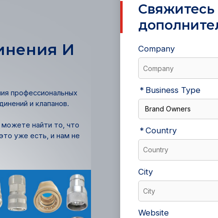
Свяжитесь 
дополните
инения И
Company
Business Type
ния профессиональных
инений и клапанов.
е можете найти то, что
Country
это уже есть, и нам не
City
Website