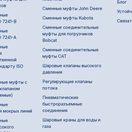
Блог
ков
Сменные муфты John Deere
Устойч
ные
Сменные муфты Kubota
Связат
O 7241-B
Сменные соединительные
ные
муфты для погрузчиков
O 7241-A
Bobcat
ные
Сменные соединительные
я
муфты CAT
твенной
Шаровые клапаны высокого
андарту ISO
давления
Регулирующие клапаны
ные муфты с
потока
клапаном
яемые)
Пневматические
быстроразъемные
ные
соединения
я мокрых линий
Шаровые краны для воды и
ные
газа
сокого