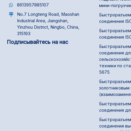
8613957885107
мини-погрузчи
No.7 Longteng Road, Maoshan
Быстроразъем
Industrial Area, Jiangshan,
соединения IS
Yinzhou District, Ningbo, China,
Быстроразъем
315193
соединения IS
Подписывайтесь на нас
Быстроразъем
соединения дл
сельскохозяйс
техники по ст
5675
Быстроразъем
золотниковым 
(взаимозамен
Быстроразъем
соединения дл
Быстроразъем
соединения вы