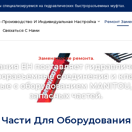
ы специализируемся на гидравлических быстроразъемных муфтах.
-Производство И Индивидуальная Настройка
Ремонт Заме
Связаться С Нами
Замена после ремонта.
ания EH поставляет гидравлич
оразъемные соединения и кл
ые с оборудованием MANITOU, 
запасных частей.
 Части Для Оборудовани