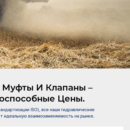
х отраслях
 Муфты И Клапаны –
тоспособные Цены.
ндартизации ISO), все наши гидравлические
т идеальную взаимозаменяемость на рынке.