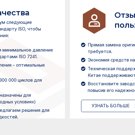
ачества
Отзы
мум следующие
поль
андарту ISO, чтобы
ния:
Прямая замена ориги
и минимальное давление
требуется.
артами ISO 7241.
Экономия средств на
ления – оптимальные
Техническая поддерж
Китае поддерживают
300 000 циклов для
Восстановите заводс
повысив его надежно
назначены для
одных условиях)
УЗНАТЬ БОЛЬШЕ
редлагаем решения для
дкостей.