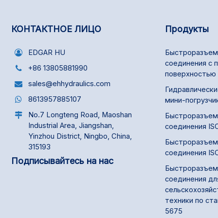
КОНТАКТНОЕ ЛИЦО
Продукты
EDGAR HU
Быстроразъем
соединения с 
+86 13805881990
поверхностью 
sales@ehhydraulics.com
Гидравлически
8613957885107
мини-погрузчи
No.7 Longteng Road, Maoshan
Быстроразъем
Industrial Area, Jiangshan,
соединения IS
Yinzhou District, Ningbo, China,
Быстроразъем
315193
соединения IS
Подписывайтесь на нас
Быстроразъем
соединения дл
сельскохозяйс
техники по ст
5675