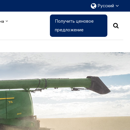
Русский
Получить ценовое
на
предложение
 для всех
 услуг по