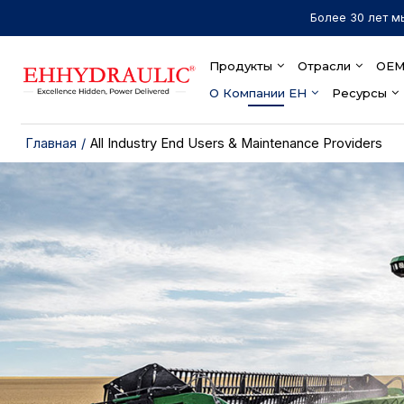
Более 30 лет м
Продукты
Отрасли
OEM
О Компании EH
Ресурсы
Главная
/
All Industry End Users & Maintenance Providers
Поставка
конечных