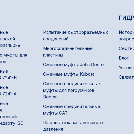
ГИД
ные
Испытание быстроразъемных
Истори
плоской
соединений
вопро
ISO 16028
Многосоединительные
Серти
е муфты для
пластины
Блог
ков
Сменные муфты John Deere
Устойч
ные
Сменные муфты Kubota
Связат
O 7241-B
Сменные соединительные
ные
муфты для погрузчиков
O 7241-A
Bobcat
ные
Сменные соединительные
я
муфты CAT
твенной
Шаровые клапаны высокого
андарту ISO
давления