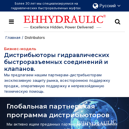
Более 30 лет мы специализируемся на
Русский
гидравлических быстроразъемных муфтах.
Главная
/
Distributors
Бизнес-модель
Дистрибьюторы гидравлических
быстроразъемных соединений и
клапанов.
Мы предлагаем нашим партнерам-дистрибьюторам
эксклюзивную защиту рынка, всестороннюю поддержку
продаж, оперативную поддержку и непревзойденную
техническую помощь.
Глобальная партнерская
программа дистрибьюторов
Мы активно ищем преданных партнеров для представления