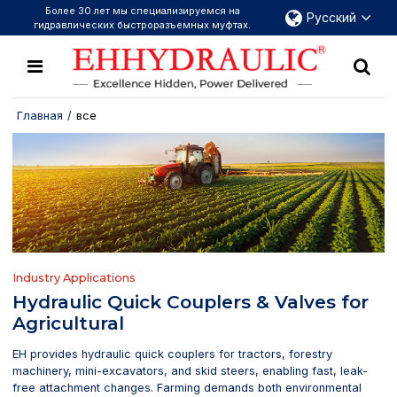
Более 30 лет мы специализируемся на
Русский
гидравлических быстроразъемных муфтах.
Главная
/
все
Industry Applications
Hydraulic Quick Couplers & Valves for
Agricultural
EH provides hydraulic quick couplers for tractors, forestry
machinery, mini-excavators, and skid steers, enabling fast, leak-
free attachment changes. Farming demands both environmental