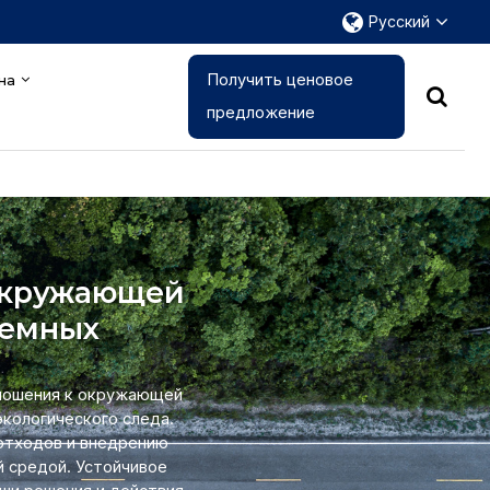
Русский
Получить ценовое
на
предложение
 окружающей
ъемных
тношения к окружающей
кологического следа.
отходов и внедрению
 средой. Устойчивое