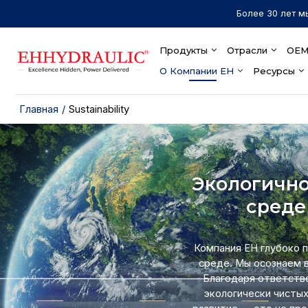
Более 30 лет м
Продукты
Отрасли
OEM
О Компании EH
Ресурсы
Главная
/
Sustainability
Экологично
среде
Компания EH глубоко 
среде. Мы осознаем 
Благодаря ответств
экологически чисты