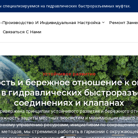
ы специализируемся на гидравлических быстроразъемных муфтах.
-Производство И Индивидуальная Настройка
Ремонт Заме
Связаться С Нами
Устойчивое развитие
сть и бережное отношение к
 в гидравлических быстрораз
соединениях и клапанах
привержена принципам устойчивого развития и бережного о
важность защиты местных экосистем и минимизации нашего э
енному управлению ресурсами, инициативам по сокращению 
х методов, мы стремимся работать в гармонии с окружающей