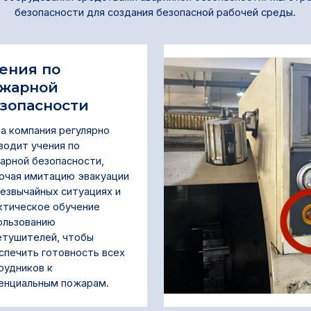
безопасности для создания безопасной рабочей среды.
ения по
жарной
зопасности
а компания регулярно
водит учения по
арной безопасности,
ючая имитацию эвакуации
резвычайных ситуациях и
ктическое обучение
ользованию
етушителей, чтобы
спечить готовность всех
рудников к
енциальным пожарам.