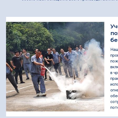
Уч
по
бе
Наш
про
пож
вкл
в ч
пра
исп
огн
обе
сот
пот